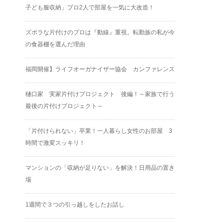
子ども服収納」プロ2人で部屋を一気に大改造！
ズボラな片付けのプロは『動線』重視。転勤族の私が今
の食器棚を選んだ理由
福岡開催】ライフオーガナイザー協会 カンファレンス
樋口家 実家片付けプロジェクト 後編！～家族で行う
最後の片付けプロジェクト～
「片付けられない」卒業！一人暮らし女性のお部屋 3
時間で激変スッキリ！
マンションの「収納が足りない」を解決！日用品の置き
場
1週間で３つの引っ越しをしたお話し