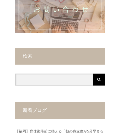
検索
新着ブログ
【福岡】育休復帰前に整える「朝の身支度が5分早まる