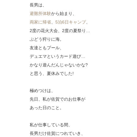
長男は、
避難所体験
から始まり、
両家に帰省
、
5泊6日キャンプ
、
2度の花火大会、2度の夏祭り…
ぶどう狩りに海。
友達ともプール、
デュエマというカード遊び…
かなり遊んだんじゃないかな?
と思う、夏休みでした!
極めつけは、
先日、私が佐賀でのお仕事が
あった日のこと。
私が仕事している間、
長男だけ佐賀につれていき、