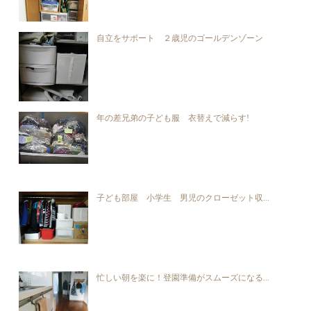
自立をサポート ２歳児のゴールデンゾーン
年の差兄弟の子ども服 衣替えで減らす!
子ども部屋 小学生 男児のクローゼット収...
忙しい朝を楽に！登園準備がスムーズになる...