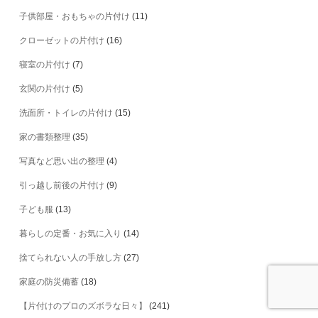
子供部屋・おもちゃの片付け
(11)
クローゼットの片付け
(16)
寝室の片付け
(7)
玄関の片付け
(5)
洗面所・トイレの片付け
(15)
家の書類整理
(35)
写真など思い出の整理
(4)
引っ越し前後の片付け
(9)
子ども服
(13)
暮らしの定番・お気に入り
(14)
捨てられない人の手放し方
(27)
家庭の防災備蓄
(18)
【片付けのプロのズボラな日々】
(241)