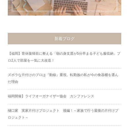
新着ブログ
【福岡】育休復帰前に整える「朝の身支度が5分早まる子ども服収納」プ
ロ2人で部屋を一気に大改造！
ズボラな片付けのプロは『動線』重視。転勤族の私が今の食器棚を選ん
だ理由
福岡開催】ライフオーガナイザー協会 カンファレンス
樋口家 実家片付けプロジェクト 後編！～家族で行う最後の片付けプ
ロジェクト～