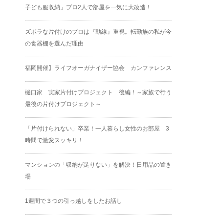
子ども服収納」プロ2人で部屋を一気に大改造！
ズボラな片付けのプロは『動線』重視。転勤族の私が今
の食器棚を選んだ理由
福岡開催】ライフオーガナイザー協会 カンファレンス
樋口家 実家片付けプロジェクト 後編！～家族で行う
最後の片付けプロジェクト～
「片付けられない」卒業！一人暮らし女性のお部屋 3
時間で激変スッキリ！
マンションの「収納が足りない」を解決！日用品の置き
場
1週間で３つの引っ越しをしたお話し