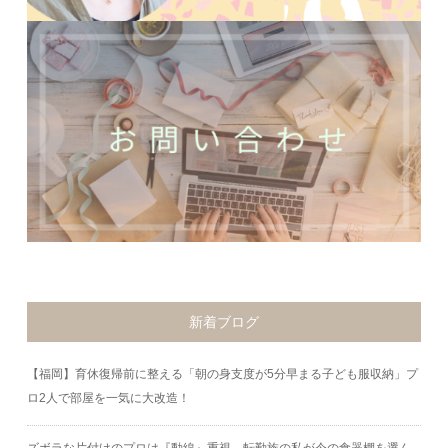
新着ブログ
【福岡】育休復帰前に整える「朝の身支度が5分早まる子ども服収納」プ
ロ2人で部屋を一気に大改造！
ズボラな片付けのプロは『動線』重視。転勤族の私が今の食器棚を選ん