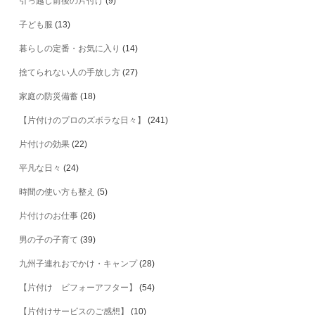
引っ越し前後の片付け
(9)
子ども服
(13)
暮らしの定番・お気に入り
(14)
捨てられない人の手放し方
(27)
家庭の防災備蓄
(18)
【片付けのプロのズボラな日々】
(241)
片付けの効果
(22)
平凡な日々
(24)
時間の使い方も整え
(5)
片付けのお仕事
(26)
男の子の子育て
(39)
九州子連れおでかけ・キャンプ
(28)
【片付け ビフォーアフター】
(54)
【片付けサービスのご感想】
(10)