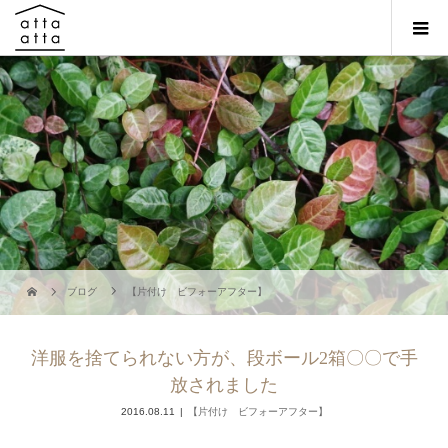
ブログ
【片付け ビフォーアフター】
洋服を捨てられない方が、段ボール2箱〇〇で手
放されました
2016.08.11
【片付け ビフォーアフター】