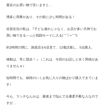
最近のお買い物で言いますと…
博多に用事があり、その前に少し時間がある！
佐賀在住の私は、｢子ども連れじゃなく、お店が多い天神でお
買い物できる～♪｣と戦闘モードに入る(￣▽+￣*)
約2時間の間に、路面店を6店見て、12着試着し、5点購入。
移動は、常に競歩！←（これは、今回のお話しと全く関係があ
りませんｗ）
短時間でも、納得のいくお気に入りの物ばかり購入できていま
す♪
今も、ランチなんかは、最後まで悩んでる優柔不断な人なので
すが…