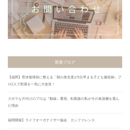
新着ブログ
【福岡】育休復帰前に整える「朝の身支度が5分早まる子ども服収納」プ
ロ2人で部屋を一気に大改造！
ズボラな片付けのプロは『動線』重視。転勤族の私が今の食器棚を選ん
だ理由
福岡開催】ライフオーガナイザー協会 カンファレンス