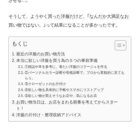
させる…。
そうして、ようやく買った洋服だけど、｢なんだか大満足なお
買い物ではない。｣って結果になることが多かったです。
もくじ
最近の洋服のお買い物方法
本当に欲しい洋服を買う為の５つの事前準備
①雑誌や本を参考に、着たい洋服のコラージュを作る
②パーソナルカラー診断や骨格診断で、プロから客観的に見ても
らう。
③クローゼットのお片付け
④欲しい物を具体的に手帳やスマホにリストアップ
⑤欲しい物が買えそうなお店や、気になるお店
お買い物当日は、お店をまわる順番を考えてからスター
ト！
洋服の片付け・整理収納アドバイス