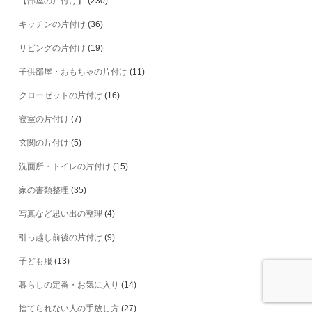
【部屋の片付け】
(230)
キッチンの片付け
(36)
リビングの片付け
(19)
子供部屋・おもちゃの片付け
(11)
クローゼットの片付け
(16)
寝室の片付け
(7)
玄関の片付け
(5)
洗面所・トイレの片付け
(15)
家の書類整理
(35)
写真など思い出の整理
(4)
引っ越し前後の片付け
(9)
子ども服
(13)
暮らしの定番・お気に入り
(14)
捨てられない人の手放し方
(27)