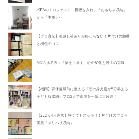
IKEAのトロファスト 棚板を入れ、「おもちゃ収納」
から「本棚」へ
【プロ直伝】引越し荷造りが終わらない！片付けの順番
と梱包のコツ
MDの捨て方：「物を手放す」心の変化と苦手の克服
【福岡】育休復帰前に整える「朝の身支度が5分早まる
子ども服収納」プロ2人で部屋を一気に大改造！
【2LDK 4人家族】狭くてもスッキリ！片付けのプロも
実践「メリハリ収納」