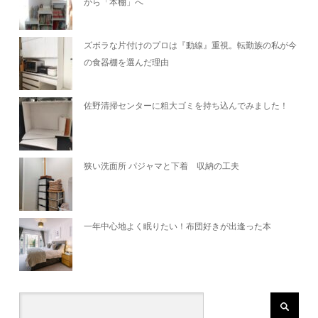
から「本棚」へ
ズボラな片付けのプロは『動線』重視。転勤族の私が今
の食器棚を選んだ理由
佐野清掃センターに粗大ゴミを持ち込んでみました！
狭い洗面所 パジャマと下着 収納の工夫
一年中心地よく眠りたい！布団好きが出逢った本