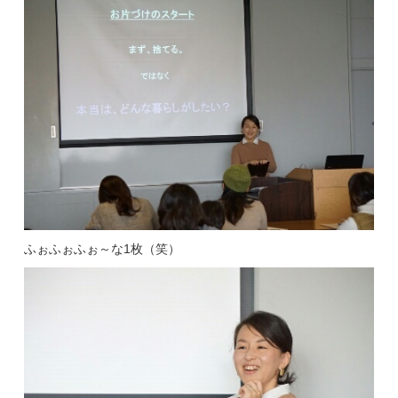
ふぉふぉふぉ～な1枚（笑）