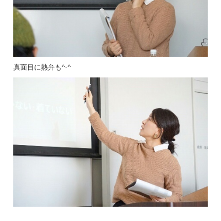
真面目に熱弁も^-^