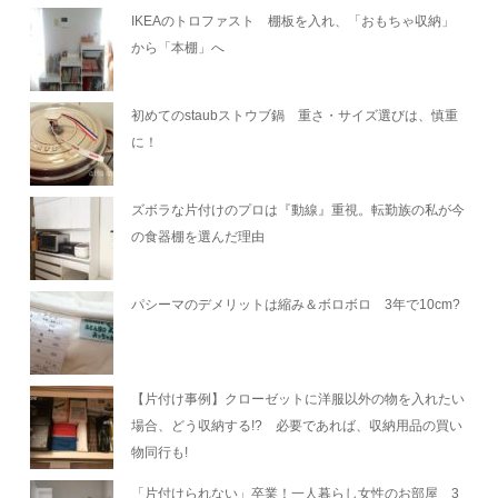
IKEAのトロファスト 棚板を入れ、「おもちゃ収納」
から「本棚」へ
初めてのstaubストウブ鍋 重さ・サイズ選びは、慎重
に！
ズボラな片付けのプロは『動線』重視。転勤族の私が今
の食器棚を選んだ理由
パシーマのデメリットは縮み＆ボロボロ 3年で10cm?
【片付け事例】クローゼットに洋服以外の物を入れたい
場合、どう収納する!? 必要であれば、収納用品の買い
物同行も!
「片付けられない」卒業！一人暮らし女性のお部屋 3