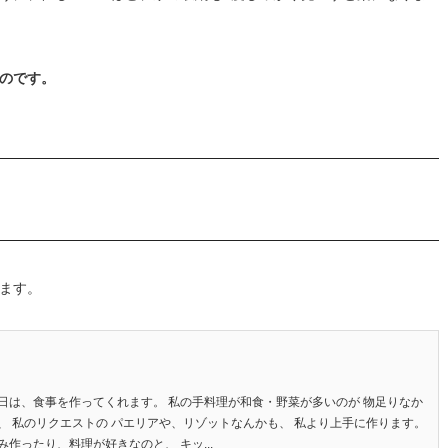
のです。
ます。
日は、食事を作ってくれます。 私の手料理が和食・野菜が多いのが 物足りなか
、 私のリクエストの パエリアや、リゾットなんかも、 私より上手に作ります。
作ったり、料理が好きなのと、 キッ...