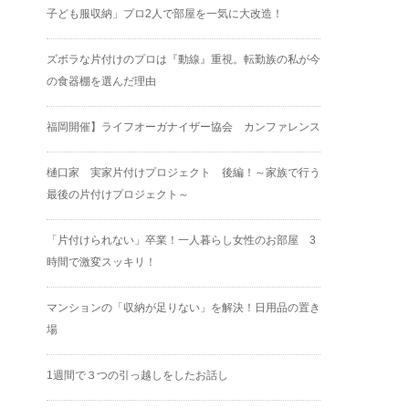
子ども服収納」プロ2人で部屋を一気に大改造！
ズボラな片付けのプロは『動線』重視。転勤族の私が今
の食器棚を選んだ理由
福岡開催】ライフオーガナイザー協会 カンファレンス
樋口家 実家片付けプロジェクト 後編！～家族で行う
最後の片付けプロジェクト～
「片付けられない」卒業！一人暮らし女性のお部屋 3
時間で激変スッキリ！
マンションの「収納が足りない」を解決！日用品の置き
場
1週間で３つの引っ越しをしたお話し