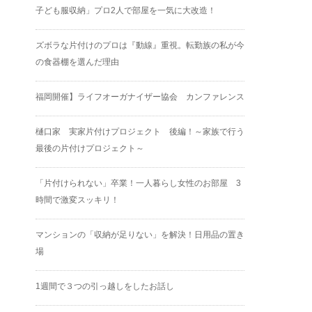
子ども服収納」プロ2人で部屋を一気に大改造！
ズボラな片付けのプロは『動線』重視。転勤族の私が今
の食器棚を選んだ理由
福岡開催】ライフオーガナイザー協会 カンファレンス
樋口家 実家片付けプロジェクト 後編！～家族で行う
最後の片付けプロジェクト～
「片付けられない」卒業！一人暮らし女性のお部屋 3
時間で激変スッキリ！
マンションの「収納が足りない」を解決！日用品の置き
場
1週間で３つの引っ越しをしたお話し