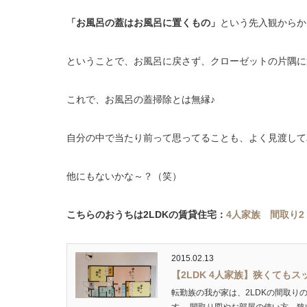
「お風呂の蓋はお風呂に置くもの」
という先入観からか
ということで、お風呂に戻さず、クローゼットの片隅に
これで、お風呂の蓋掃除とは無縁♪
自分の中で当たり前って思ってることも、よく見渡して
他にもないかな～？（笑）
こちらのおうちは2LDKの賃貸住宅：
4人家族 間取り
2015.02.13
【2LDK 4人家族】狭くても
転勤族の我が家は、2LDKの間取り
す。 間取り図やお部屋の使い方、狭