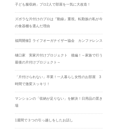
子ども服収納」プロ2人で部屋を一気に大改造！
ズボラな片付けのプロは『動線』重視。転勤族の私が今
の食器棚を選んだ理由
福岡開催】ライフオーガナイザー協会 カンファレンス
樋口家 実家片付けプロジェクト 後編！～家族で行う
最後の片付けプロジェクト～
「片付けられない」卒業！一人暮らし女性のお部屋 3
時間で激変スッキリ！
マンションの「収納が足りない」を解決！日用品の置き
場
1週間で３つの引っ越しをしたお話し