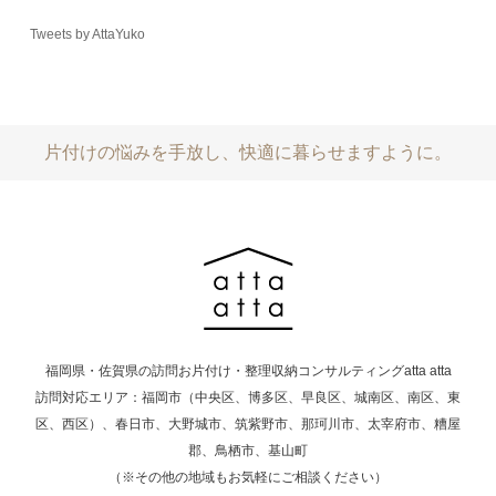
Tweets by AttaYuko
片付けの悩みを手放し、快適に暮らせますように。
福岡県・佐賀県の訪問お片付け・整理収納コンサルティングatta atta
訪問対応エリア：福岡市（中央区、博多区、早良区、城南区、南区、東
区、西区）、春日市、大野城市、筑紫野市、那珂川市、太宰府市、糟屋
郡、鳥栖市、基山町
（※その他の地域もお気軽にご相談ください）