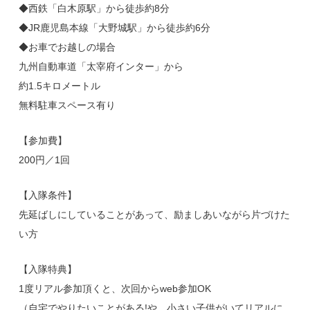
◆西鉄「白木原駅」から徒歩約8分
◆JR鹿児島本線「大野城駅」から徒歩約6分
◆お車でお越しの場合
九州自動車道「太宰府インター」から
約1.5キロメートル
無料駐車スペース有り
【参加費】
200円／1回
【入隊条件】
先延ばしにしていることがあって、励ましあいながら片づけた
い方
【入隊特典】
1度リアル参加頂くと、次回からweb参加OK
（自宅でやりたいことがある!や、小さい子供がいてリアルに