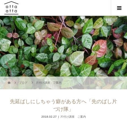
ブログ
片付け講座 ご案内
先延ばしにしちゃう癖がある方へ「先のばし片
づけ隊」
2018.02.27
片付け講座 ご案内