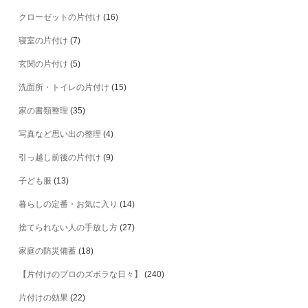
クローゼットの片付け
(16)
寝室の片付け
(7)
玄関の片付け
(5)
洗面所・トイレの片付け
(15)
家の書類整理
(35)
写真など思い出の整理
(4)
引っ越し前後の片付け
(9)
子ども服
(13)
暮らしの定番・お気に入り
(14)
捨てられない人の手放し方
(27)
家庭の防災備蓄
(18)
【片付けのプロのズボラな日々】
(240)
片付けの効果
(22)