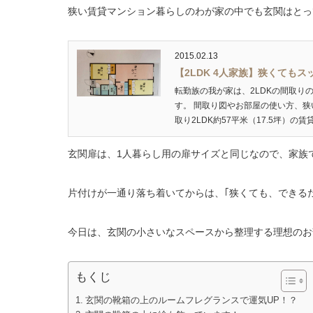
狭い賃貸マンション暮らしのわが家の中でも玄関はとっ
2015.02.13
【2LDK 4人家族】狭くても
転勤族の我が家は、2LDKの間取り
す。 間取り図やお部屋の使い方、狭
取り2LDK約57平米（17.5坪）の賃貸
玄関扉は、1人暮らし用の扉サイズと同じなので、家族で
片付けが一通り落ち着いてからは、｢狭くても、できる
今日は、玄関の小さいなスペースから整理する理想のお
もくじ
玄関の靴箱の上のルームフレグランスで運気UP！？