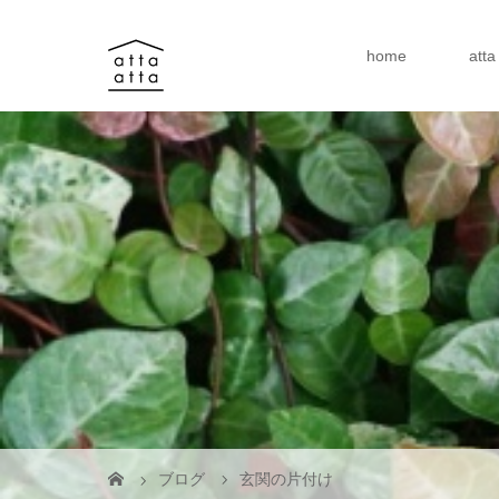
home
att
ブログ
玄関の片付け