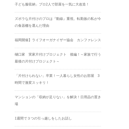
子ども服収納」プロ2人で部屋を一気に大改造！
ズボラな片付けのプロは『動線』重視。転勤族の私が今
の食器棚を選んだ理由
福岡開催】ライフオーガナイザー協会 カンファレンス
樋口家 実家片付けプロジェクト 後編！～家族で行う
最後の片付けプロジェクト～
「片付けられない」卒業！一人暮らし女性のお部屋 3
時間で激変スッキリ！
マンションの「収納が足りない」を解決！日用品の置き
場
1週間で３つの引っ越しをしたお話し