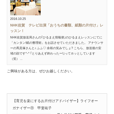
2016.10.25
NHK佐賀 テレビ出演「おうちの書類、紙類の片付け」レ
ッスン！
NHK佐賀放送局さんの｢ひるまえ情報便｣のひるまえレッスンにてに
「カンタン!紙の整理術」をお話させていただきました。 アナウンサ
ーの馬見塚さんと♪ ふふ♡ 余裕の笑みでしょ? こちら、放送後の安
堵の顔です^-^ ｢とりあえず終わったー!｣ってホッとしています
（笑） ...
ご興味がある方は、ぜひお越しください。
【育児を楽にするお片付けアドバイザー】ライフオー
ガナイザーⓇ 甲斐祐子