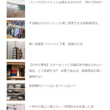
パシーマのデメリットは縮み＆ボロボロ 3年で10cm?
子供服おさがりパニック!楽に管理できる収納保管法。
狭い洗面所 パジャマと下着 収納の工夫
【片付け事例】クローゼットに洋服以外の物を入れたい
場合、どう収納する!? 必要であれば、収納用品の買い
物同行も!
食器棚のシートはいる？いらない？
一年中心地よく眠りたい！布団好きが出逢った本