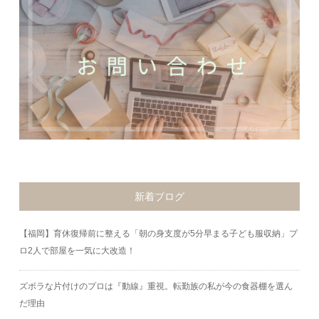
新着ブログ
【福岡】育休復帰前に整える「朝の身支度が5分早まる子ども服収納」プ
ロ2人で部屋を一気に大改造！
ズボラな片付けのプロは『動線』重視。転勤族の私が今の食器棚を選ん
だ理由