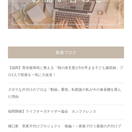
新着ブログ
【福岡】育休復帰前に整える「朝の身支度が5分早まる子ども服収納」プ
ロ2人で部屋を一気に大改造！
ズボラな片付けのプロは『動線』重視。転勤族の私が今の食器棚を選ん
だ理由
福岡開催】ライフオーガナイザー協会 カンファレンス
樋口家 実家片付けプロジェクト 後編！～家族で行う最後の片付けプ