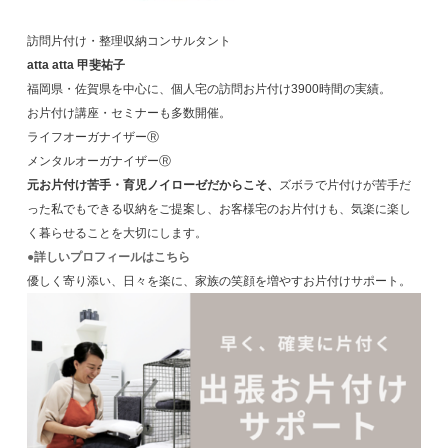
訪問片付け・整理収納コンサルタント
atta atta 甲斐祐子
福岡県・佐賀県を中心に、個人宅の訪問お片付け3900時間の実績。
お片付け講座・セミナーも多数開催。
ライフオーガナイザーⓇ
メンタルオーガナイザーⓇ
元お片付け苦手・育児ノイローゼだからこそ、
ズボラで片付けが苦手だ
った私でもできる収納をご提案し、お客様宅のお片付けも、気楽に楽し
く暮らせることを大切にします。
●詳しいプロフィールはこちら
優しく寄り添い、日々を楽に、家族の笑顔を増やすお片付けサポート。