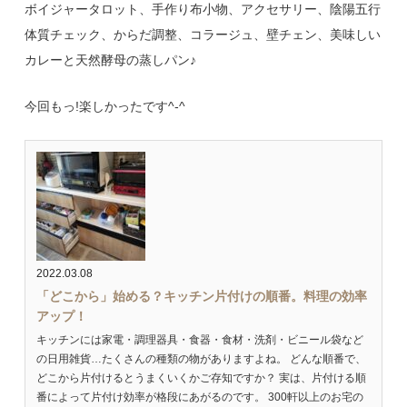
ボイジャータロット、手作り布小物、アクセサリー、陰陽五行
体質チェック、からだ調整、コラージュ、壁チェン、美味しい
カレーと天然酵母の蒸しパン♪
今回もっ!楽しかったです^-^
2022.03.08
「どこから」始める？キッチン片付けの順番。料理の効率
アップ！
キッチンには家電・調理器具・食器・食材・洗剤・ビニール袋など
の日用雑貨…たくさんの種類の物がありますよね。 どんな順番で、
どこから片付けるとうまくいくかご存知ですか？ 実は、片付ける順
番によって片付け効率が格段にあがるのです。 300軒以上のお宅の