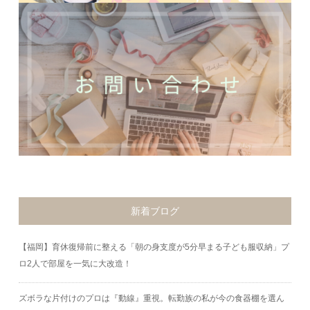
新着ブログ
【福岡】育休復帰前に整える「朝の身支度が5分早まる子ども服収納」プ
ロ2人で部屋を一気に大改造！
ズボラな片付けのプロは『動線』重視。転勤族の私が今の食器棚を選ん