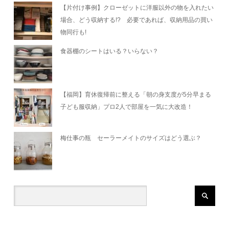
【片付け事例】クローゼットに洋服以外の物を入れたい
場合、どう収納する!? 必要であれば、収納用品の買い
物同行も!
食器棚のシートはいる？いらない？
【福岡】育休復帰前に整える「朝の身支度が5分早まる
子ども服収納」プロ2人で部屋を一気に大改造！
梅仕事の瓶 セーラーメイトのサイズはどう選ぶ？