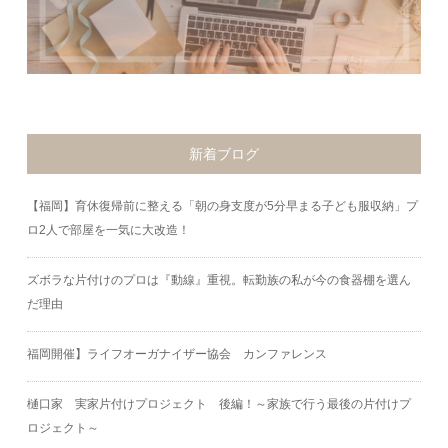
新着ブログ
【福岡】育休復帰前に整える「朝の身支度が5分早まる子ども服収納」プ
ロ2人で部屋を一気に大改造！
ズボラな片付けのプロは『動線』重視。転勤族の私が今の食器棚を選ん
だ理由
福岡開催】ライフオーガナイザー協会 カンファレンス
樋口家 実家片付けプロジェクト 後編！～家族で行う最後の片付けプ
ロジェクト～