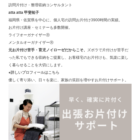
訪問片付け・整理収納コンサルタント
atta atta 甲斐祐子
福岡県・佐賀県を中心に、個人宅の訪問お片付け3900時間の実績。
お片付け講座・セミナーも多数開催。
ライフオーガナイザーⓇ
メンタルオーガナイザーⓇ
元お片付け苦手・育児ノイローゼだからこそ、
ズボラで片付けが苦手だ
った私でもできる収納をご提案し、お客様宅のお片付けも、気楽に楽し
く暮らせることを大切にします。
●詳しいプロフィールはこちら
優しく寄り添い、日々を楽に、家族の笑顔を増やすお片付けサポート。