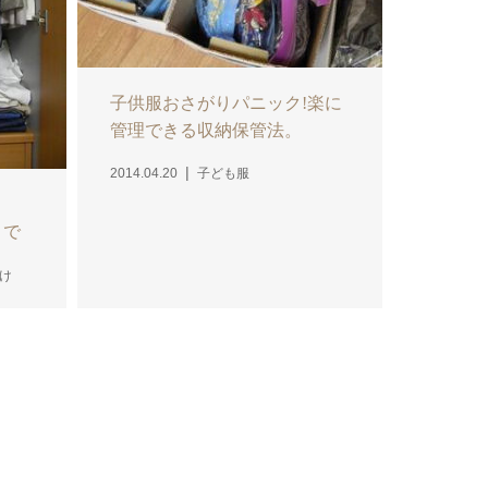
子供服おさがりパニック!楽に
管理できる収納保管法。
2014.04.20
子ども服
目で
け