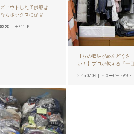
イズアウトした子供服は
よならボックスに保管
03.20
子ども服
【服の収納がめんどくさ
い！】プロが教える『一
見...
2015.07.04
クローゼットの片付