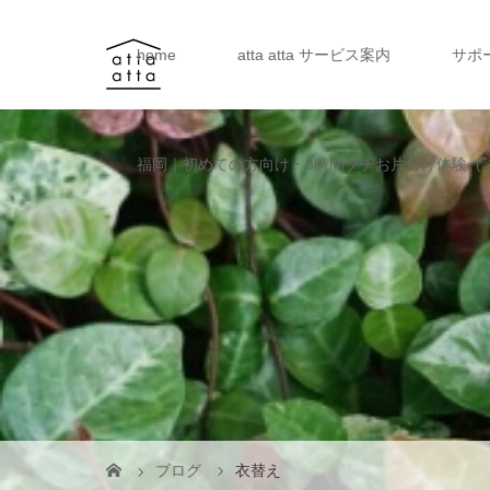
home
atta atta サービス案内
サポ
福岡｜初めての方向け・3時間プチお片付け体験（
ブログ
衣替え