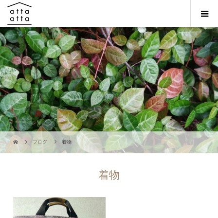
ブログ
着物
着物