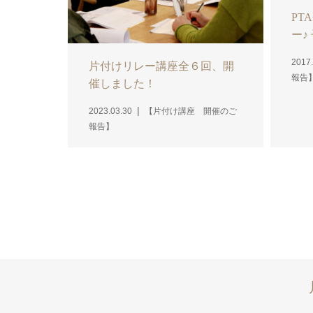
PT
ー♪
2017.
片付けリレー講座全６回、開
報告
催しました！
2023.03.30
【片付け講座 開催のご
報告】