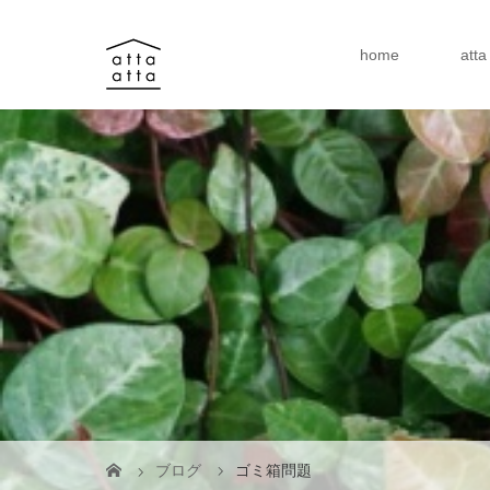
home
att
ブログ
ゴミ箱問題