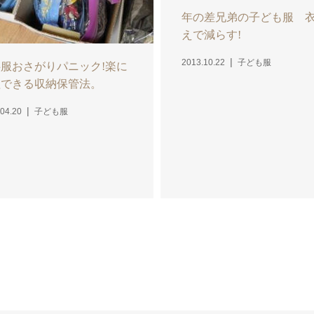
年の差兄弟の子ども服 
えで減らす!
2013.10.22
子ども服
服おさがりパニック!楽に
理できる収納保管法。
04.20
子ども服