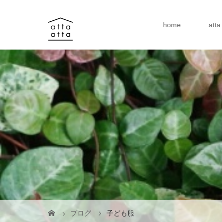
home
att
ブログ
子ども服