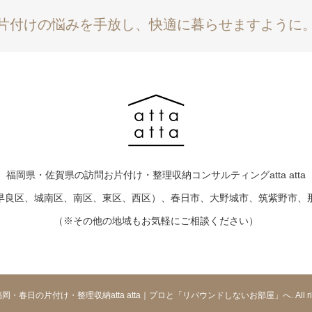
片付けの悩みを手放し、快適に暮らせますように
福岡県・佐賀県の訪問お片付け・整理収納コンサルティングatta atta
早良区、城南区、南区、東区、西区）、春日市、大野城市、筑紫野市、
（※その他の地域もお気軽にご相談ください）
 © 福岡・春日の片付け・整理収納atta atta｜プロと「リバウンドしないお部屋」へ. All rights