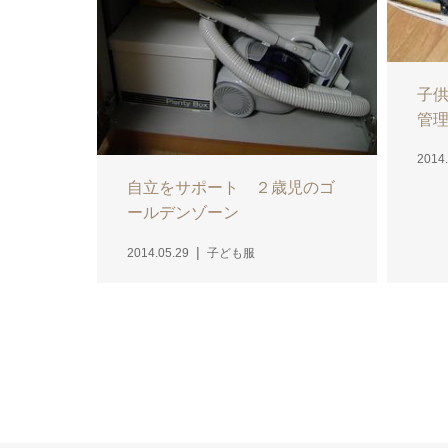
子供
管
2014.
自立をサポート ２歳児のゴ
ールデンゾーン
2014.05.29
子ども服